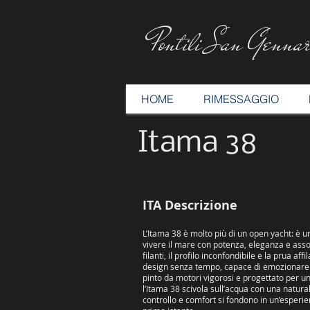
Pontili San Gennar
HOME
RIMESSAGGIO
Itama 38
ITA Descrizione
L’Itama 38 è molto più di un open yacht: è un’
vivere il mare con potenza, eleganza e asso
filanti, il profilo inconfondibile e la prua af
design senza tempo, capace di emozionare 
pinto da motori vigorosi e progettato per un
l’Itama 38 scivola sull’acqua con una natura
controllo e comfort si fondono in un’esperie