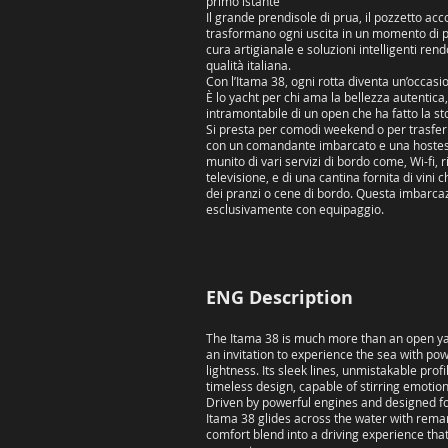
primo istante
Il grande prendisole di prua, il pozzetto acco
trasformano ogni uscita in un momento di pu
cura artigianale e soluzioni intelligenti rend
qualità italiana.
​Con l’Itama 38, ogni rotta diventa un’occas
È lo yacht per chi ama la bellezza autentica, 
intramontabile di un open che ha fatto la sto
Si presta per comodi weekend o per trasfer
con un comandante imbarcato e una hostess
munito di vari servizi di bordo come, Wi-fi,
televisione, e di una cantina fornita di vini
dei pranzi o cene di bordo. Questa imbarca
esclusivamente con equipaggio.
ENG Description
The Itama 38 is much more than an open yacht:
an invitation to experience the sea with po
lightness. Its sleek lines, unmistakable profi
timeless design, capable of stirring emotion
Driven by powerful engines and designed for
Itama 38 glides across the water with rema
comfort blend into a driving experience that