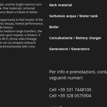
t, and the bright interiors turn
deck material Fi
. Fine materials, artisanal
y detail a tribute to Italian
Serbatoio acqua / Water tank 
pportunity to feel master of the
entic beauty, honest performance,
Boiler 
e history.
 to medium-range transfers, the
nd, upon request, a hostess. It
Caricabatterie / Battery charg
s Wi-Fi, drone video footage,
 that can accompany onboard
ered exclusively with crew.
Generatore / Generator
Per info e prenotazioni, conta
seguenti numeri:
Cell +39 331 7448100
Cell +39 328 0575904