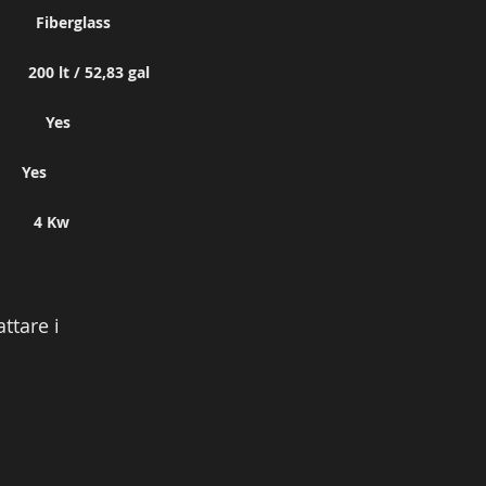
berglass
200 lt / 52,83 gal
Yes
er Yes
s 4 Kw
ttare i