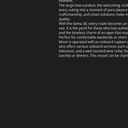
moment.
The large bow sundeck, the welcoming cockpi
every outing into a moment of pure pleasure
craftsmanship, and smart solutions make ever
quality.
With the Itama 38, every route becomes an o
sea. It is the yacht for those who love auth
and the timeless charm of an open that mad
Perfect for comfortable weekends or short-
Moon is operated with an onboard captain a
also offers various onboard services such a
television, and a well-stocked wine cellar
lunches or dinners. This vessel can be chart