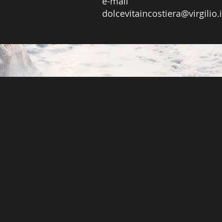
e-mail
dolcevitaincostiera@virgilio.i