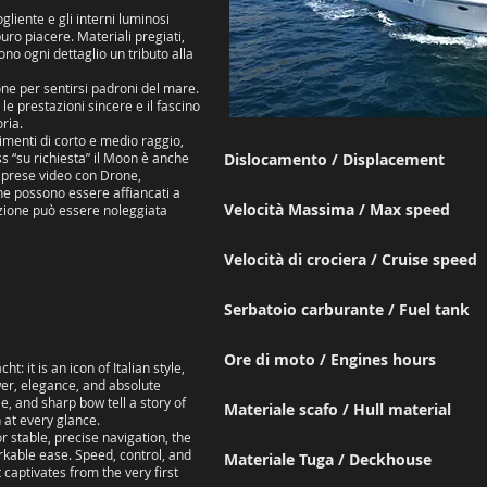
gliente e gli interni luminosi
ro piacere. Materiali pregiati,
ono ogni dettaglio un tributo alla
ione per sentirsi padroni del mare.
le prestazioni sincere e il fascino
ria.
imenti di corto e medio raggio,
 “su richiesta” il Moon è anche
Dislocamento / Displacement 1
 riprese video con Drone,
 che possono essere affiancati a
Velocità Massima / Max speed 
zione può essere noleggiata
Velocità di crociera / Cruise spe
Serbatoio carburante / Fuel tank 
Ore di moto / Engines hour
 it is an icon of Italian style,
wer, elegance, and absolute
le, and sharp bow tell a story of
Materiale scafo / Hull material 
 at every glance.
 stable, precise navigation, the
rkable ease. Speed, control, and
Materiale Tuga / Deckhouse 
 captivates from the very first